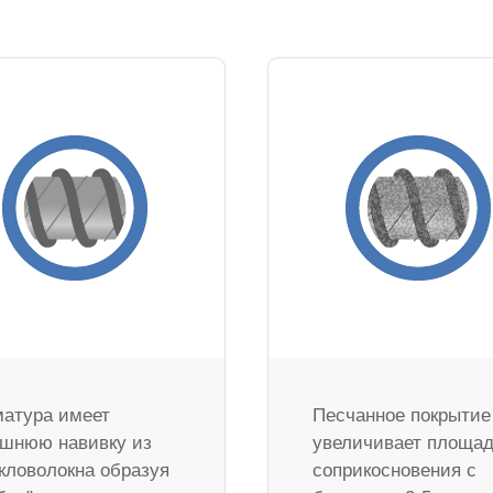
атура имеет
Песчанное покрытие
шнюю навивку из
увеличивает площа
кловолокна образуя
соприкосновения с