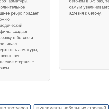
бро" арматуры.
бетоном в 3-5 раз, т
олнительное
самым увеличивает
шнее ребро придает
адгезия к бетону.
ержню
иодический
филь, создает
еровку в бетоне и
личивает
ерхность арматуры,
 повышает
пление стержня с
оном.
тво тротуаров
Фундаменты небольших строений