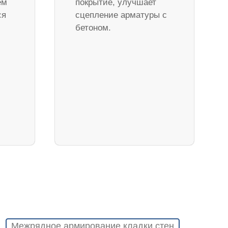
ем
покрытие, улучшает
ся
сцепление арматуры с
бетоном.
Межрядное армирование кладки стен