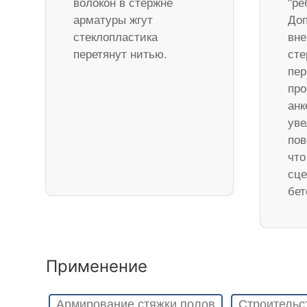
волокон в стержне
"ре
арматуры жгут
Доп
стеклопластика
вне
перетянут нитью.
ст
пер
про
анк
уве
пов
что
сце
бет
Применение
Армирование стяжки полов
Строительс