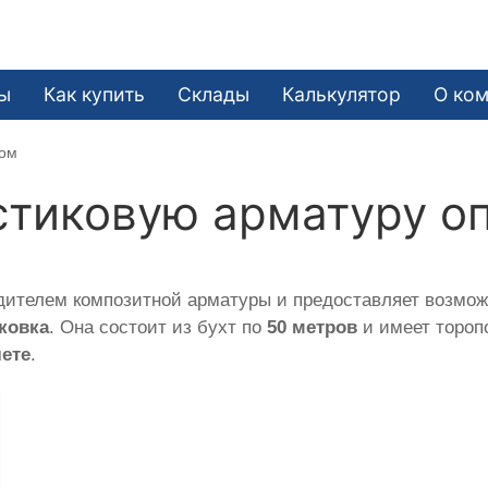
ы
Как купить
Склады
Калькулятор
О ко
том
стиковую арматуру о
ителем композитной арматуры и предоставляет возможн
ковка
. Она состоит из бухт по
50 метров
и имеет торо
лете
.