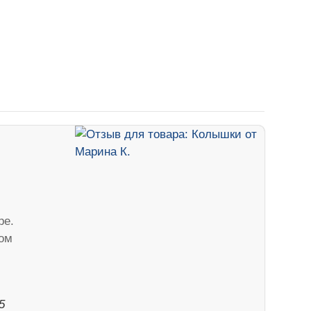
ре.
ом
5