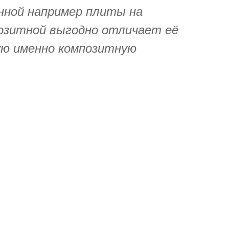
нной например плиты на
озитной выгодно отличает её
зую именно композитную