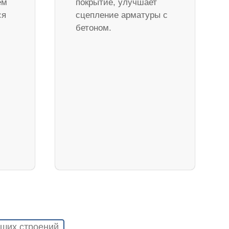
ем
покрытие, улучшает
ся
сцепление арматуры с
бетоном.
ших строений