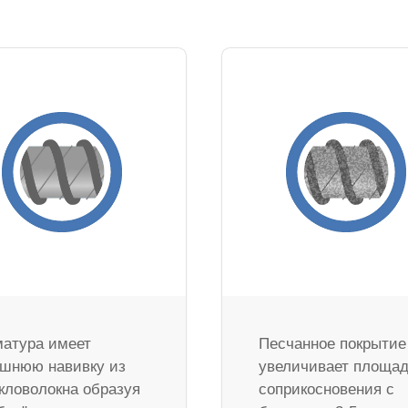
атура имеет
Песчанное покрытие
шнюю навивку из
увеличивает площа
кловолокна образуя
соприкосновения с