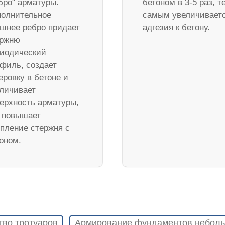
бро" арматуры.
бетоном в 3-5 раз, т
олнительное
самым увеличивает
шнее ребро придает
адгезия к бетону.
ержню
иодический
филь, создает
еровку в бетоне и
личивает
ерхность арматуры,
 повышает
пление стержня с
оном.
тво тротуаров
Армирование фундаментов неболь