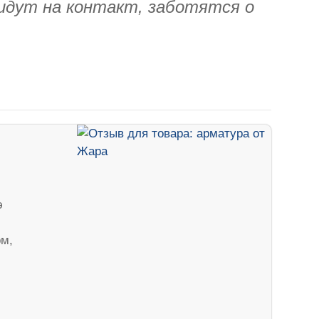
идут на контакт, заботятся о
э
ом,